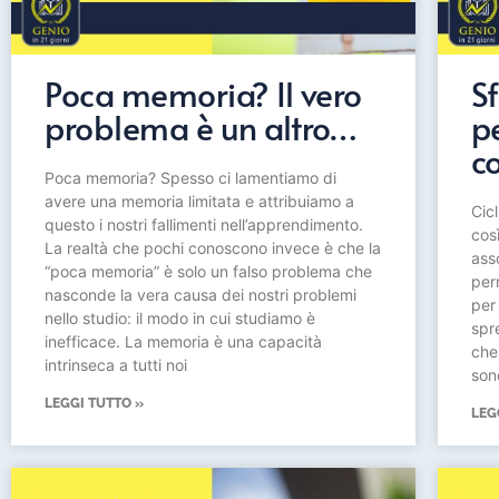
Poca memoria? Il vero
Sf
problema è un altro…
p
c
Poca memoria? Spesso ci lamentiamo di
avere una memoria limitata e attribuiamo a
Cicl
questo i nostri fallimenti nell’apprendimento.
cos
La realtà che pochi conoscono invece è che la
ass
“poca memoria” è solo un falso problema che
per
nasconde la vera causa dei nostri problemi
per 
nello studio: il modo in cui studiamo è
spr
inefficace. La memoria è una capacità
che 
intrinseca a tutti noi
son
LEGGI TUTTO »
LEG