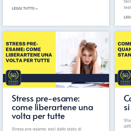
fac
test
LEGGI TUTTO »
LEG
Stress pre-esame:
C
come liberartene una
si
volta per tutte
Stu
dif
Stress pre-esame: esci dallo stato di