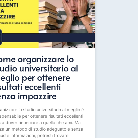
ome organizzare lo
udio universitario al
eglio per ottenere
sultati eccellenti
enza impazzire
anizzare lo studio universitario al meglio è
spensabile per ottenere risultati eccellenti
za dover rinunciare a quello che ami. Ma
za un metodo di studio adeguato e senza
iuste informazioni, potresti trovare