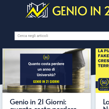
GENIO IN 
Genio in 21 Giorni:
L
quanto costa perdere
N