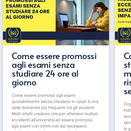
Come essere promossi
C
agli esami senza
st
studiare 24 ore al
m
giorno
ri
s
Come essere promossi agli esami
(possibilmente senza chiudersi in casa) è una
Org
delle domande più frequenti tra gli studenti.
indi
Molti infatti credono che per ottenere risultati
sen
eccellenti all’università ed essere promossi
sen
agli esami con ottimi voti sia necessario
le g