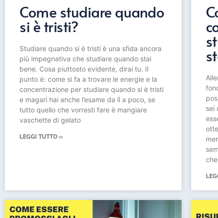
Come studiare quando
C
si è tristi?
c
st
Studiare quando si è tristi è una sfida ancora
st
più impegnativa che studiare quando stai
bene. Cosa piuttosto evidente, dirai tu. Il
All
punto è: come si fa a trovare le energie e la
fond
concentrazione per studiare quando si è tristi
poss
e magari hai anche l’esame da lì a poco, se
sei
tutto quello che vorresti fare è mangiare
ess
vaschette di gelato
otte
LEGGI TUTTO »
men
sem
che
LEG