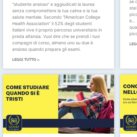
se 
“studente ansioso” e aggiudicati la laurea
sta
senza compromettere la tua calma e la tua
pic
salute mentale. Secondo “l’American College
è… 
Health Association” il 52% degli studenti
qua
italiani vive il proprio percorso universitario in
pic
preda all’ansia. Vuol dire che se prendi i tuoi
compagni di corso, almeno uno su due è
LEG
ansioso quando prepara gli esami.
LEGGI TUTTO »