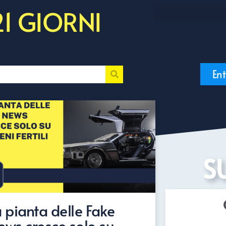
21 GIORNI
Ent
S
a pianta delle Fake
ews cresce solo su