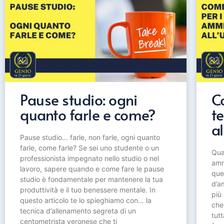
Pause studio: ogni
C
quanto farle e come?
t
al
Pause studio… farle, non farle, ogni quanto
farle, come farle? Se sei uno studente o un
Qua
professionista impegnato nello studio o nel
ammi
lavoro, sapere quando e come fare le pause
que
studio è fondamentale per mantenere la tua
d’am
produttività e il tuo benessere mentale. In
più
questo articolo te lo spieghiamo con… la
che
tecnica d’allenamento segreta di un
tutt
centometrista veronese che ti