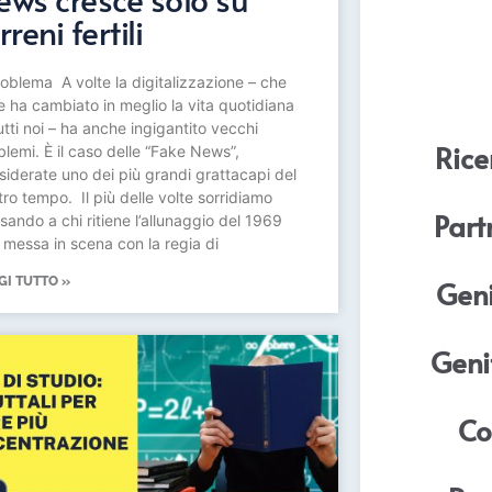
rreni fertili
problema A volte la digitalizzazione – che
e ha cambiato in meglio la vita quotidiana
utti noi – ha anche ingigantito vecchi
Rice
blemi. È il caso delle “Fake News”,
siderate uno dei più grandi grattacapi del
tro tempo. Il più delle volte sorridiamo
Part
sando a chi ritiene l’allunaggio del 1969
 messa in scena con la regia di
GI TUTTO »
Geni
Geni
Co