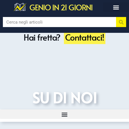
GENIO IN 21 GIORNI
Hai fretta?
Contattaci!
SU DI NOI