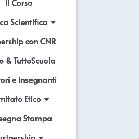
Il Corso
ca Scientifica
nership con CNR
o & TuttoScuola
ori e Insegnanti
itato Etico
segna Stampa
artnership