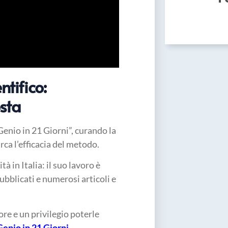
tifico:
osta
Genio in 21 Giorni”, curando la
irca l’efficacia del metodo.
à in Italia: il suo lavoro è
ubblicati e numerosi articoli e
re e un privilegio poterle
Genio in 21 Giorni
.