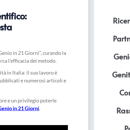
tifico:
Ricer
osta
Part
Genio in 21 Giorni”, curando la
Geni
irca l’efficacia del metodo.
Genit
à in Italia: il suo lavoro è
ubblicati e numerosi articoli e
Com
re e un privilegio poterle
Genio in 21 Giorni
.
Ras
P