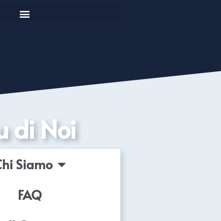
u di Noi
Chi Siamo
FAQ