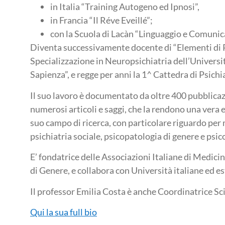
in Italia “Training Autogeno ed Ipnosi”,
in Francia “Il Réve Eveillé”;
con la Scuola di Lacàn “Linguaggio e Comunic
Diventa successivamente docente di “Elementi di P
Specializzazione in Neuropsichiatria dell’Universi
Sapienza”, e regge per anni la 1^ Cattedra di Psichi
Il suo lavoro è documentato da oltre 400 pubblicazi
numerosi articoli e saggi, che la rendono una vera e 
suo campo di ricerca, con particolare riguardo per
psichiatria sociale, psicopatologia di genere e p
E’ fondatrice delle Associazioni Italiane di Medici
di Genere, e collabora con Università italiane ed es
Il professor Emilia Costa è anche Coordinatrice Scie
Qui la sua full bio