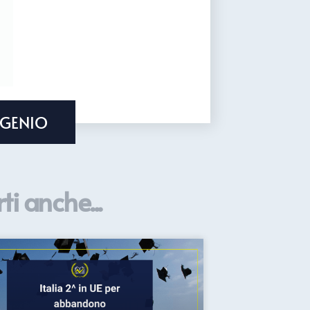
 GENIO
ti anche...