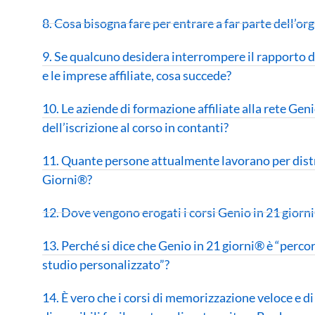
8. Cosa bisogna fare per entrare a far parte dell’or
9. Se qualcuno desidera interrompere il rapporto 
e le imprese affiliate, cosa succede?
10. Le aziende di formazione affiliate alla rete Ge
dell’iscrizione al corso in contanti?
11. Quante persone attualmente lavorano per distri
Giorni®?
12. Dove vengono erogati i corsi Genio in 21 giorn
13. Perché si dice che Genio in 21 giorni® è “perco
studio personalizzato”?
14. È vero che i corsi di memorizzazione veloce e 