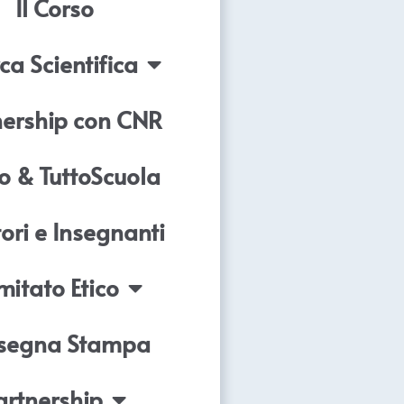
Il Corso
ca Scientifica
nership con CNR
o & TuttoScuola
ori e Insegnanti
itato Etico
segna Stampa
artnership