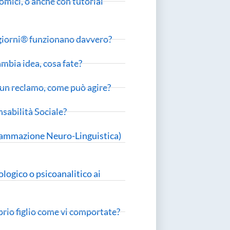
omici, o anche con tutorial
1 giorni® funzionano davvero?
ambia idea, cosa fate?
 un reclamo, come può agire?
sabilità Sociale?
ogrammazione Neuro-Linguistica)
logico o psicoanalitico ai
oprio figlio come vi comportate?