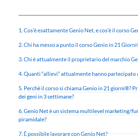
1. Cos’è esattamente Genio Net, e cos’è il corso Ge
2. Chi ha messo a punto il corso Genio in 21 Giorn
3. Chi è attualmente il proprietario del marchio Ge
4. Quanti “allievi” attualmente hanno partecipato 
5. Perchè il corso si chiama Genio in 21 giorni®? 
dei geni in 3 settimane?
6. Genio Net è un sistema multilevel marketing/
piramidale?
7. È possibile lavorare con Genio Net?