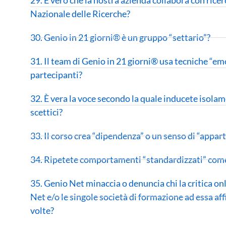
Nazionale delle Ricerche?
30. Genio in 21 giorni® è un gruppo “settario”?
31. Il team di Genio in 21 giorni® usa tecniche “emo
partecipanti?
32. È vera la voce secondo la quale inducete isolam
scettici?
33. Il corso crea “dipendenza” o un senso di “appa
34. Ripetete comportamenti “standardizzati” com
35. Genio Net minaccia o denuncia chi la critica onl
Net e/o le singole società di formazione ad essa af
volte?