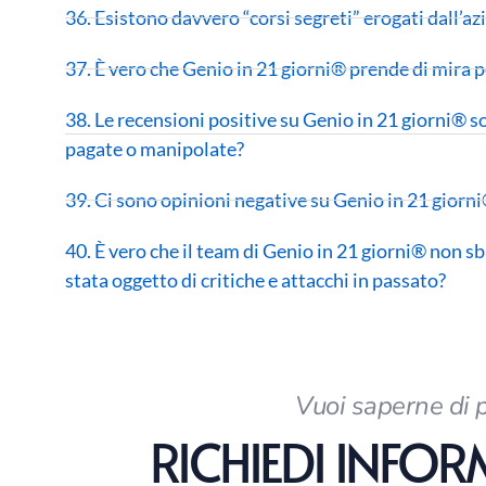
36. Esistono davvero “corsi segreti” erogati dall’a
37. È vero che Genio in 21 giorni® prende di mira pe
38. Le recensioni positive su Genio in 21 giorni® 
pagate o manipolate?
39. Ci sono opinioni negative su Genio in 21 giorni®
40. È vero che il team di Genio in 21 giorni® non sba
stata oggetto di critiche e attacchi in passato?
Vuoi saperne di 
RICHIEDI INFO