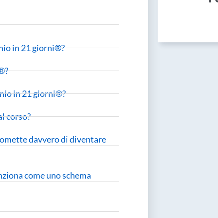
nio in 21 giorni®?
i®?
nio in 21 giorni®?
al corso?
Promette davvero di diventare
funziona come uno schema