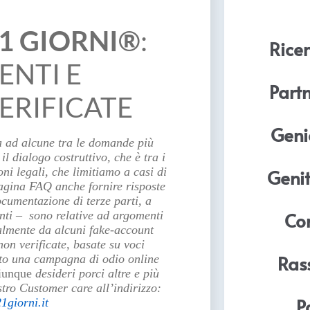
21 GIORNI®
:
Ricer
ENTI E
Part
ERIFICATE
Geni
a ad alcune tra le domande più
il dialogo costruttivo, che è tra i
Genit
oni legali, che limitiamo a casi di
agina FAQ anche fornire risposte
ocumentazione di terze parti, a
Com
nti – sono relative ad argomenti
ialmente da alcuni fake-account
non verificate, basate su voci
Ras
ato una campagna di odio online
unque
desideri porci altre e più
tro Customer care all’indirizzo:
P
1giorni.it