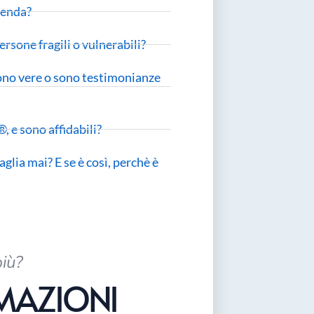
zienda?
rsone fragili o vulnerabili?
sono vere o sono testimonianze
, e sono affidabili?
glia mai? E se è così, perchè è
più?
RMAZIONI