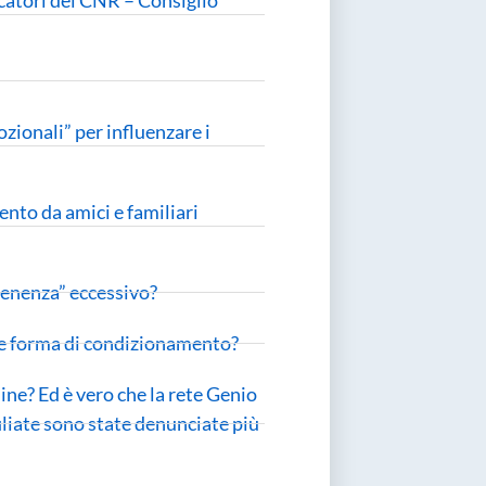
zionali” per influenzare i
ento da amici e familiari
rtenenza” eccessivo?
e forma di condizionamento?
ine? Ed è vero che la rete Genio
filiate sono state denunciate più