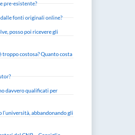
le pre-esistente?
alle fonti originali online?
lve, posso poi ricevere gli
 è troppo costosa? Quanto costa
tutor?
ono davvero qualificati per
to l’università, abbandonando gli
rcatori del CNR – Consiglio