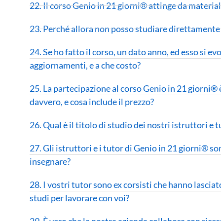
22. Il corso Genio in 21 giorni® attinge da materia
23. Perché allora non posso studiare direttamente d
24. Se ho fatto il corso, un dato anno, ed esso si evo
aggiornamenti, e a che costo?
25. La partecipazione al corso Genio in 21 giorni®
davvero, e cosa include il prezzo?
26. Qual è il titolo di studio dei nostri istruttori e 
27. Gli istruttori e i tutor di Genio in 21 giorni® s
insegnare?
28. I vostri tutor sono ex corsisti che hanno lascia
studi per lavorare con voi?
29. È vero che la nostra azienda collabora con rice