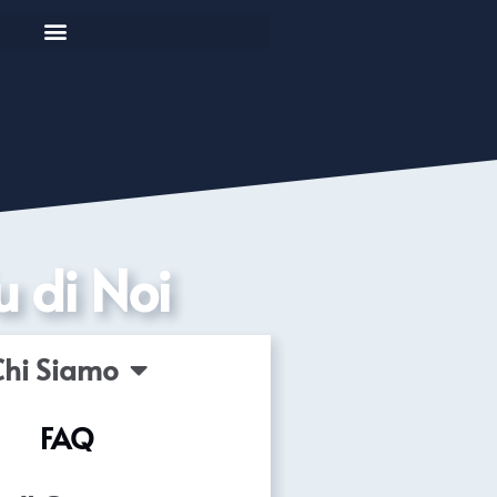
u di Noi
Chi Siamo
FAQ