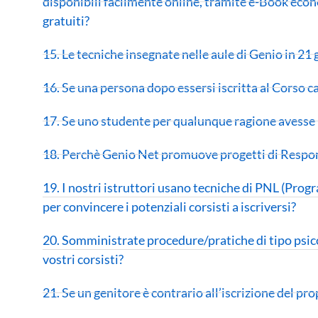
disponibili facilmente online, tramite e-Book econ
gratuiti?
15. Le tecniche insegnate nelle aule di Genio in 2
16. Se una persona dopo essersi iscritta al Corso c
17. Se uno studente per qualunque ragione avesse
18. Perchè Genio Net promuove progetti di Respon
19. I nostri istruttori usano tecniche di PNL (Pr
per convincere i potenziali corsisti a iscriversi?
20. Somministrate procedure/pratiche di tipo psico
vostri corsisti?
21. Se un genitore è contrario all’iscrizione del pr