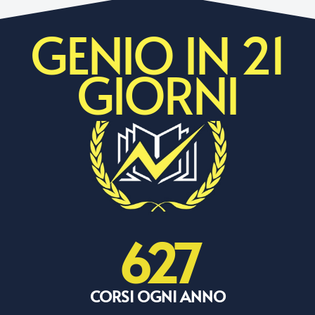
GENIO IN 21
GIORNI
627
CORSI OGNI ANNO