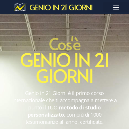
GENIO IN 21 GIORNI
Cos'è
GENIO IN 21
GIORNI
Genio in 21 Giorni è il primo corso
internazionale che ti accompagna a mettere a
punto il TUO
metodo di studio
personalizzato
, con più di 1000
testimonianze all'anno, certificate.