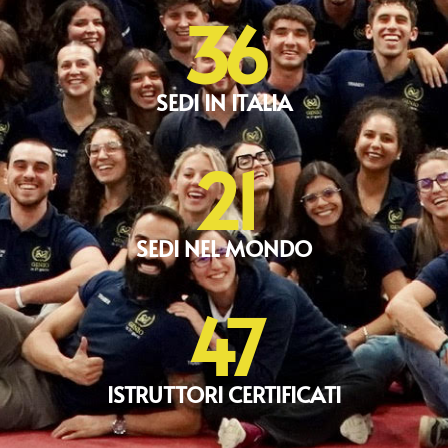
36
SEDI IN ITALIA
21
SEDI NEL MONDO
47
ISTRUTTORI CERTIFICATI