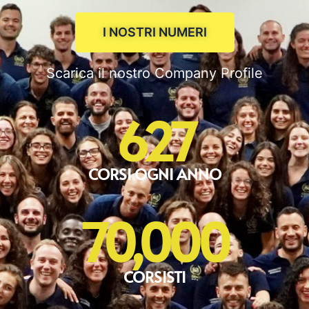
I NOSTRI NUMERI
Scarica il nostro Company Profile
627
CORSI OGNI ANNO
70,000
CORSISTI