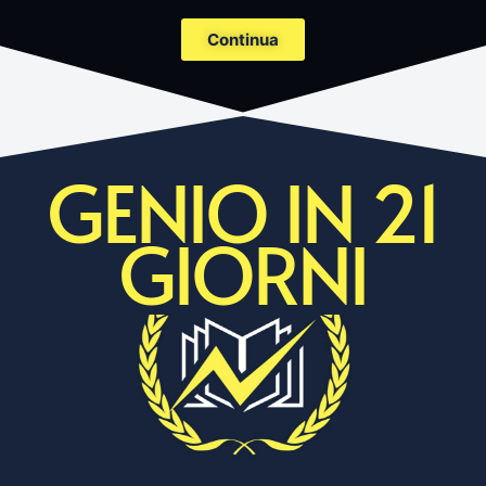
Continua
GENIO IN 21
GIORNI