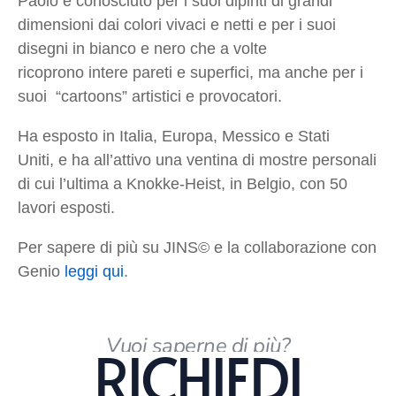
Paolo è conosciuto per i suoi dipinti di grandi
dimensioni dai colori vivaci e netti e per i suoi
disegni in bianco e nero che a volte
ricoprono intere pareti e superfici, ma anche per i
suoi “cartoons” artistici e provocatori.
Ha esposto in Italia, Europa, Messico e Stati
Uniti, e ha all’attivo una ventina di mostre personali
di cui l’ultima a Knokke-Heist, in Belgio, con 50
lavori esposti.
Per sapere di più su JINS
©
e la collaborazione con
Genio
leggi qui
.
Vuoi saperne di più?
RICHIEDI