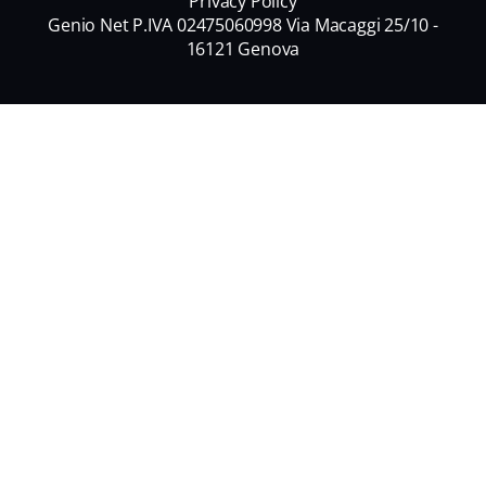
Privacy Policy
Genio Net P.IVA 02475060998 Via Macaggi 25/10 -
16121 Genova
Nome
*
Nome
Cognome
Email
*
Informativa Privacy
*