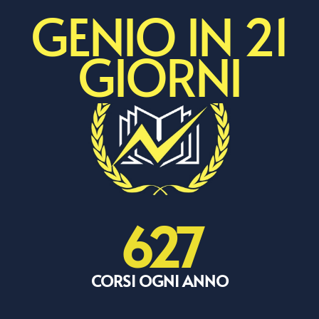
GENIO IN 21
GIORNI
627
CORSI OGNI ANNO