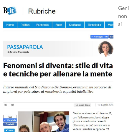
Geni
non
si