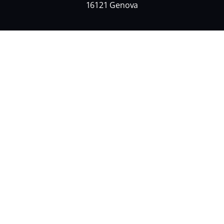
16121 Genova
Nome
*
Nome
Cognome
Email
*
Informativa Privacy
*
Acconsento al trattamento dei miei dati personali e alla
ricezione di informazioni commerciali