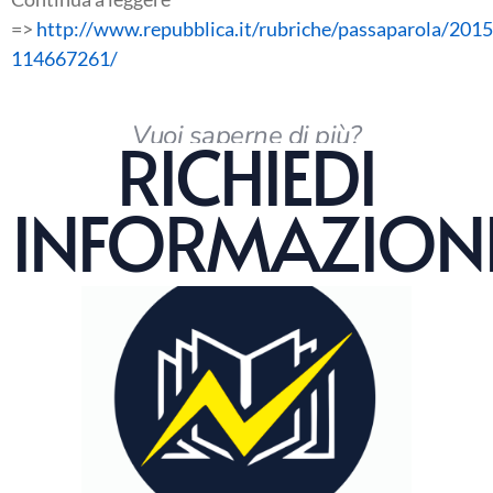
=>
http://www.repubblica.it/rubriche/passaparola/20
114667261/
Vuoi saperne di più?
RICHIEDI
INFORMAZION