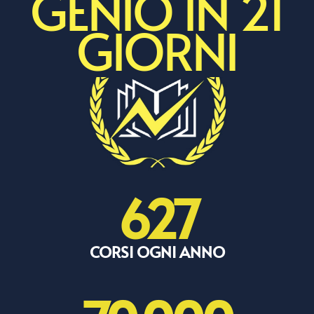
GENIO IN 21
GIORNI
627
CORSI OGNI ANNO