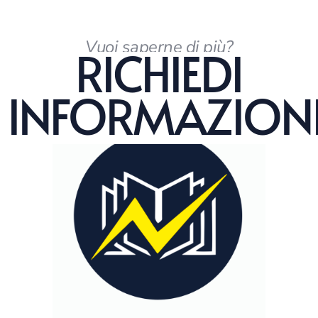
Vuoi saperne di più?
RICHIEDI
INFORMAZION