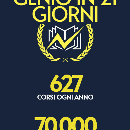
GIORNI
627
CORSI OGNI ANNO
70,000