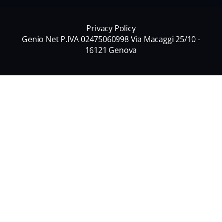
Privacy Policy
Genio Net P.IVA 02475060998 Via Macaggi 25/10 -
16121 Genova
Nome
*
Nome
Cognome
Email
*