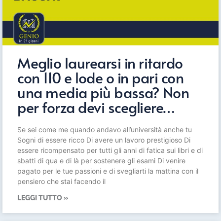
Meglio laurearsi in ritardo
con 110 e lode o in pari con
una media più bassa? Non
per forza devi scegliere…
Se sei come me quando andavo all’università anche tu
Sogni di essere ricco Di avere un lavoro prestigioso Di
essere ricompensato per tutti gli anni di fatica sui libri e di
sbatti di qua e di là per sostenere gli esami Di venire
pagato per le tue passioni e di svegliarti la mattina con il
pensiero che stai facendo il
LEGGI TUTTO »