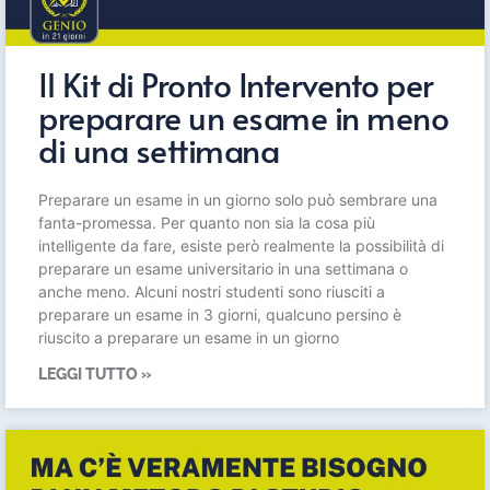
Il Kit di Pronto Intervento per
preparare un esame in meno
di una settimana
Preparare un esame in un giorno solo può sembrare una
fanta-promessa. Per quanto non sia la cosa più
intelligente da fare, esiste però realmente la possibilità di
preparare un esame universitario in una settimana o
anche meno. Alcuni nostri studenti sono riusciti a
preparare un esame in 3 giorni, qualcuno persino è
riuscito a preparare un esame in un giorno
LEGGI TUTTO »