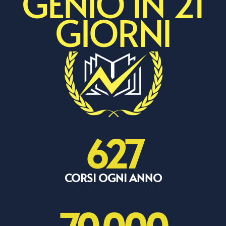
GENIO IN 21
GIORNI
627
CORSI OGNI ANNO