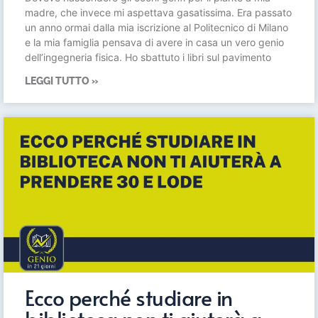
madre, che invece mi aspettava gasatissima. Era passato
un anno ormai dalla mia iscrizione al Politecnico di Milano
e la mia famiglia pensava di avere in casa un vero genio
dell’ingegneria fisica. Ho sbattuto i libri sul pavimento
LEGGI TUTTO »
Ecco perché studiare in