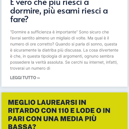
È vero che più riesci a
dormire, più esami riesci a
fare?
“Dormire a sufficienza è importante” Sono sicuro che
l’avrai sentito almeno un migliaio di volte. Ma qual è il
numero di ore corretto? Quando si parla di sonno, questa
è sicuramente la diatriba più discussa. La cosa divertente
è che, in questa tipologia di argomenti, ognuno sembra
possedere la verità assoluta. Se cerchi su internet, infatti,
troverai un numero di
LEGGI TUTTO »