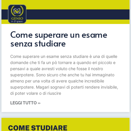
Come superare un esame
senza studiare
Come superare un esame senza studiare è una di quelle
domande che ti fa un pò tornare a quando eri piccolo e
pensavi a quale avresti voluto che fosse il nostro
superpotere. Sono sicuro che anche tu hai immaginato
almeno per una volta di avere qualche incredibile
superpotere. Magari sognavi di poterti rendere invisibile,
di poter volare o di riuscire
LEGGI TUTTO »