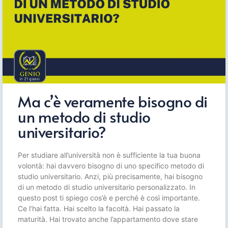
Ma c’è veramente bisogno di
un metodo di studio
universitario?
Per studiare all’università non è sufficiente la tua buona
volontà: hai davvero bisogno di uno specifico metodo di
studio universitario. Anzi, più precisamente, hai bisogno
di un metodo di studio universitario personalizzato. In
questo post ti spiego cos’è e perché è così importante.
Ce l’hai fatta. Hai scelto la facoltà. Hai passato la
maturità. Hai trovato anche l’appartamento dove stare