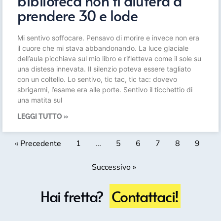
biblioteca non ti aiuterà a
prendere 30 e lode
Mi sentivo soffocare. Pensavo di morire e invece non era
il cuore che mi stava abbandonando. La luce glaciale
dell’aula picchiava sul mio libro e rifletteva come il sole su
una distesa innevata. Il silenzio poteva essere tagliato
con un coltello. Lo sentivo, tic tac, tic tac: dovevo
sbrigarmi, l’esame era alle porte. Sentivo il ticchettio di
una matita sul
LEGGI TUTTO »
« Precedente
1
…
5
6
7
8
9
Successivo »
Hai fretta?
Contattaci!