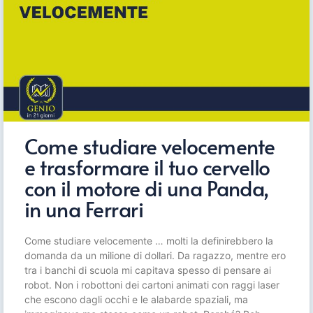
Come studiare velocemente
e trasformare il tuo cervello
con il motore di una Panda,
in una Ferrari
Come studiare velocemente … molti la definirebbero la
domanda da un milione di dollari. Da ragazzo, mentre ero
tra i banchi di scuola mi capitava spesso di pensare ai
robot. Non i robottoni dei cartoni animati con raggi laser
che escono dagli occhi e le alabarde spaziali, ma