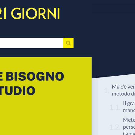
21 GIORNI
In questo art
Ma c’è ve
metodo di
Il gr
manc
Meto
perso
Genio