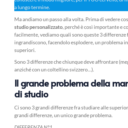
a lungo termine.
Ma andiamo un passo alla volta. Prima di vedere co
studio personalizzato
, perché è così importante e c
facilmente, vediamo quali sono queste 3 differenze f
ingrandiscono, facendolo esplodere, un problema in 
superiori.
Sono 3 differenze che chiunque deve affrontare (me
anziché con un coltellino svizzero…).
Il grande problema della ma
di studio
Ci sono 3 grandi differenze fra studiare alle superiori
grandi differenze, un unico grande problema.
DIFFERENZA N°1.