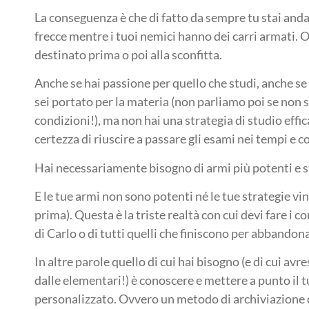
La conseguenza è che di fatto da sempre tu stai and
frecce mentre i tuoi nemici hanno dei carri armati. O
destinato prima o poi alla sconfitta.
Anche se hai passione per quello che studi, anche se
sei portato per la materia (non parliamo poi se non s
condizioni!), ma non hai una strategia di studio effic
certezza di riuscire a passare gli esami nei tempi e co
Hai necessariamente bisogno di armi più potenti e s
E le tue armi non sono potenti né le tue strategie vin
prima). Questa è la triste realtà con cui devi fare i con
di Carlo o di tutti quelli che finiscono per abbandona
In altre parole quello di cui hai bisogno (e di cui av
dalle elementari!) è conoscere e mettere a punto il 
personalizzato. Ovvero un metodo di archiviazione 