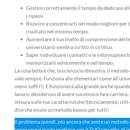
Gestire correttamente il tempo da dedicare allo s
i ripassi.
Riuscire a concentrarti nel modo migliore per 
risultato nel minimo tempo.
Aumentare il tuo livello di comprensione del te
universitario sembra scritto in cirillico.
Saper individuare i concetti e le informazioni 
memorizzarli velocemente e nel tempo.
La cosa bella è che, la scienza lo dimostra, il metodo 
vale sempre. Funziona alle elementari come all’unive
meno soffri!). E funzionerà alla grande anche quando
lavoro, desideroso di avere successo e fare carriera. 
misura sulle tue caratteristiche (tecnicamente, stili c
dice che esiste un metodo buono per tutti!
Il problema quindi, più ancora che avere un metodo d
conoscere il modo migliore, per il TUO cervello, di 