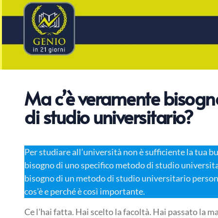
Ma c’è veramente bisogn
di studio universitario?
Per studiare all’università non è sufficiente la tua 
bisogno di uno specifico metodo di studio universita
bisogno di un metodo di studio universitario persona
cos’è e perché è così importante.
Ce l’hai fatta. Hai scelto la facoltà. Hai passato la 