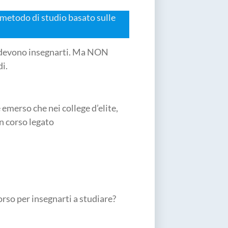
 metodo di studio basato sulle
he devono insegnarti. Ma NON
i.
è
emerso che nei college d’elite,
n corso legato
rso per insegnarti a studiare?