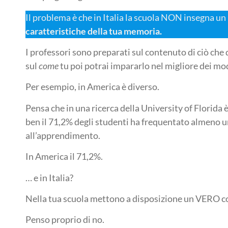
Il problema è che in Italia la scuola NON insegna un
caratteristiche della tua memoria.
I professori sono preparati sul contenuto di ciò c
sul
come
tu poi potrai impararlo nel migliore dei mod
Per esempio, in America è diverso.
Pensa che in una ricerca della University of Florida 
ben il 71,2% degli studenti ha frequentato almeno u
all’apprendimento.
In America il 71,2%.
… e in Italia?
Nella tua scuola mettono a disposizione un VERO co
Penso proprio di no.