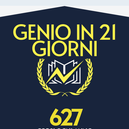
GENIO IN 21
GIORNI
627