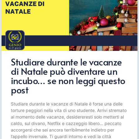
Studiare durante le vacanze
di Natale può diventare un
incubo… se non leggi questo
post
Studiare durante le vacanze di Natale è forse una delle
torture peggiori nella vita di uno studente. Arrivi stremato
al momento delle vacanze, desidereresti solo metterti al
caldo, sul divano, Netflix e cazzeggio libero… peccato
accorgersi che sei ancora terribilmente indietro per
l’appello invernale. Ti guardi intorno e vedi la città