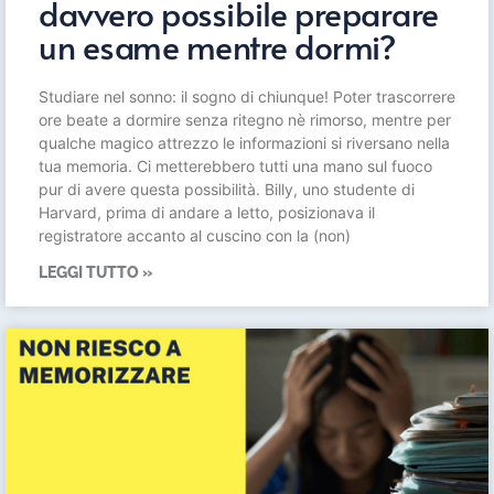
davvero possibile preparare
un esame mentre dormi?
Studiare nel sonno: il sogno di chiunque! Poter trascorrere
ore beate a dormire senza ritegno nè rimorso, mentre per
qualche magico attrezzo le informazioni si riversano nella
tua memoria. Ci metterebbero tutti una mano sul fuoco
pur di avere questa possibilità. Billy, uno studente di
Harvard, prima di andare a letto, posizionava il
registratore accanto al cuscino con la (non)
LEGGI TUTTO »