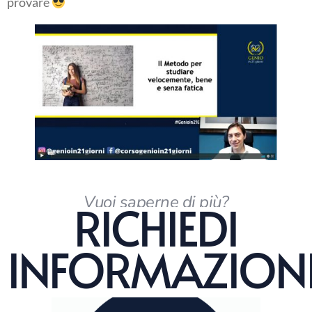
provare
Vuoi saperne di più?
RICHIEDI
INFORMAZION