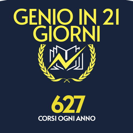
GENIO IN 21
GIORNI
627
CORSI OGNI ANNO