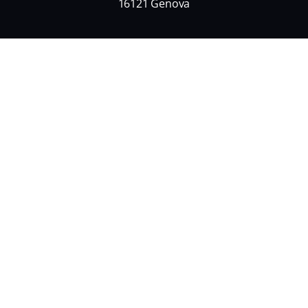
16121 Genova
Nome
*
Nome
Cognome
Email
*
Informativa Privacy
*
Acconsento al trattamento dei miei dati personali e alla
ricezione di informazioni commerciali