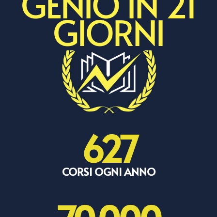
GENIO IN 21
GIORNI
627
CORSI OGNI ANNO