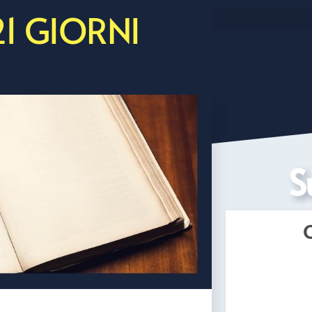
21 GIORNI
S