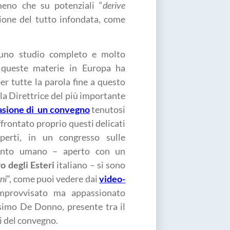
meno che su potenziali “
derive
zione del tutto infondata, come
i uno studio completo e molto
n queste materie in Europa ha
r tutte la parola fine a questo
la Direttrice del più importante
asione di un convegno
tenutosi
ffrontato proprio questi delicati
perti, in un congresso sulle
mento umano – aperto con un
o degli Esteri
italiano – si sono
ni
”, come puoi vedere dai
video-
provvisato ma appassionato
ssimo De Donno, presente tra il
ti del convegno.