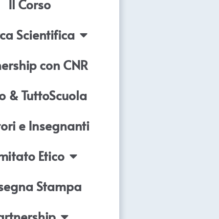
Il Corso
ca Scientifica
nership con CNR
o & TuttoScuola
ori e Insegnanti
itato Etico
segna Stampa
artnership