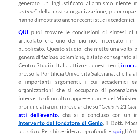
generato un ingiustificato allarmismo niente 
settarie
” della nostra organizzazione, preoccupa
hanno dimostrato anche recenti studi accademici.
QUI
puoi trovare le conclusioni di sintesi d
articolato che uno dei più noti ricercatori i
pubblicato. Questo studio, che mette una volta pe
genere di faziose polemiche, è stato consegnato al
Centro Studi in Italia attivo su questi temi,
in occ
presso la Pontificia Università Salesiana, che ha a
e importanti argomenti, i cui accademici es
organizzazioni che si occupano di potenzia
intervento di un alto rappresentante del
Minister
pronunciati a più riprese anche su “
Genio in 21 Gior
atti dell’evento
,
che si è concluso con un im
intervento del fondatore di Genio
, il Dott. Ma
pubblico. Per chi desidera approfondire,
qui
gli At