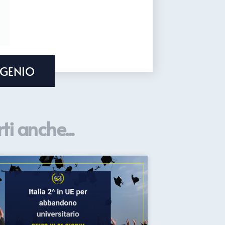
 GENIO
ti anche...