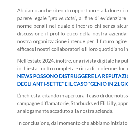
Abbiamo anche ritenuto opportuno – alla luce di t
parere legale “
pro veritate
”, al fine di evidenziare
norme penali nel quale è incorso chi senza alc
discussione il profilo etico della nostra azienda
nostra organizzazione intende per il futuro agire 
efficace i nostri collaboratori e il loro quotidiano 
Nell’estate 2024, inoltre, una rivista digitale ha 
inchiesta, molto completa e ricca di conferme docum
NEWS POSSONO DISTRUGGERE LA REPUTAZIO
DEGLI ANTI-SETTE” E IL CASO “GENIO IN 21 G
L’inchiesta, citando in apertura il caso di due noti
campagne diffamatorie, Starbucks ed Eli Lilly, app
analogamente accaduto alla nostra azienda.
In conclusione, dal momento che abbiamo iniziato c