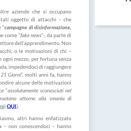
ltre aziende che si occupano
tati oggetto di attacchi – che
 “
campagne di disinformazione,
he come “
fake news
”-, da parte di
settore dell’apprendimento. Non
acchi, o le motivazioni di chi –
n ogni mezzo, per fortuna senza
ienda, impedendoci di raggiungere
 21 Giorni
”, molti anni fa, hanno
ondire alcune delle motivazioni
ce “
assolutamente sconosciuti nel
o ruotano attorno alla smania di
eggi
QUI
).
iasmo, altri hanno enfatizzato
ora – non conoscendoci – hanno