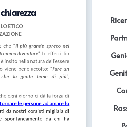
 chiarezza
Ricer
LO ETICO
ZAZIONE
Part
e che “
Il più grande spreco nel
Geni
potremmo diventare
”. In effetti, fin
 è insito nella natura dell’essere
 viene bene accolto: “
Fare un
Genit
 che la gente teme di più
”,
Com
he ogni giorno ci dà la forza di
 tornare le persone ad amare lo
Ras
ti da nostri corsisti migliaia di
te spontaneamente da chi ha
P