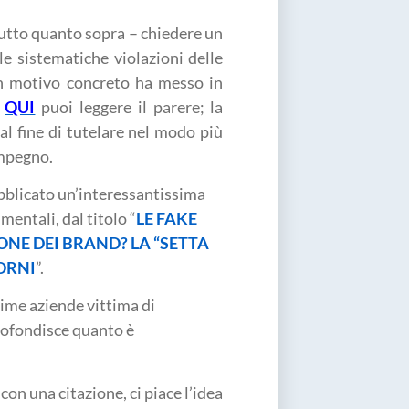
utto quanto sopra – chiedere un
 le sistematiche violazioni delle
un motivo concreto ha messo in
:
QUI
puoi leggere il parere; la
al fine di tutelare nel modo più
impegno.
pubblicato un’interessantissima
entali, dal titolo “
LE FAKE
NE DEI BRAND? LA “SETTA
IORNI
”.
ssime aziende vittima di
rofondisce quanto è
on una citazione, ci piace l’idea