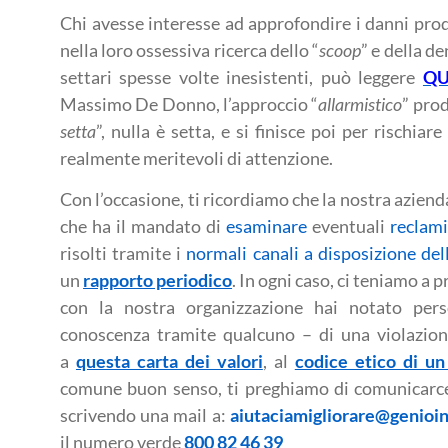
Chi avesse interesse ad approfondire i danni prod
nella loro ossessiva ricerca dello “
scoop
” e della de
settari spesse volte inesistenti, può leggere
QU
Massimo De Donno, l’approccio “
allarmistico
” prod
setta
”, nulla è setta, e si finisce poi per rischiar
realmente meritevoli di attenzione.
Con l’occasione, ti ricordiamo che la nostra aziend
che ha il mandato di
esaminare
eventuali
reclami
risolti tramite i
normali canali a disposizione del
un
rapporto periodico
. In ogni caso, ci teniamo a 
con la nostra organizzazione hai notato pe
conoscenza tramite qualcuno – di una violazion
a
questa carta dei valori
, al
codice etico di un
comune buon senso, ti preghiamo di comunicarc
scrivendo una mail a:
aiutaciamigliorare@genioin
il numero verde
800 82 46 39