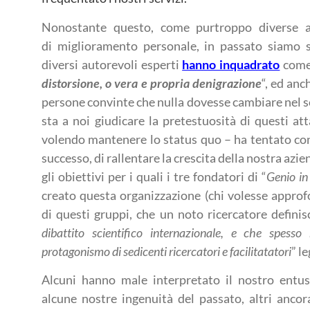
Nonostante questo, come purtroppo diverse a
di miglioramento personale, in passato siamo s
diversi autorevoli esperti
hanno inquadrato
come
distorsione, o vera e propria
denigrazione
“, ed anc
persone convinte che nulla dovesse cambiare nel 
sta a noi giudicare la pretestuosità di questi att
volendo mantenere lo status quo – ha tentato co
successo, di rallentare la crescita della nostra az
gli obiettivi per i quali i tre fondatori di “
Genio in
creato questa organizzazione (chi volesse approf
di questi gruppi, che un noto ricercatore definis
dibattito scientifico internazionale, e che spess
protagonismo di sedicenti ricercatori e facilitatatori
” l
Alcuni hanno male interpretato il nostro entus
alcune nostre ingenuità del passato, altri anc