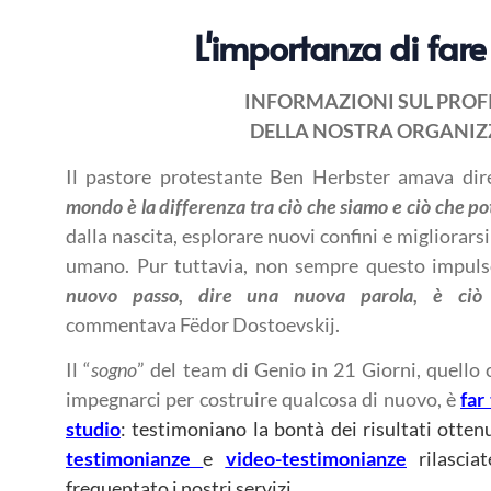
L'importanza di fare
INFORMAZIONI SUL PROFI
DELLA NOSTRA ORGANIZ
Il pastore protestante Ben Herbster amava dir
mondo è la differenza tra ciò che siamo e ciò che 
dalla nascita, esplorare nuovi confini e migliorarsi
umano. Pur tuttavia, non sempre questo impulso
nuovo passo, dire una nuova parola, è ciò
commentava Fëdor Dostoevskij.
Il “
sogno
” del team di Genio in 21 Giorni, quello c
impegnarci per costruire qualcosa di nuovo, è
far
studio
: testimoniano la bontà dei risultati ottenu
testimonianze
e
video-testimonianze
rilascia
frequentato i nostri servizi.