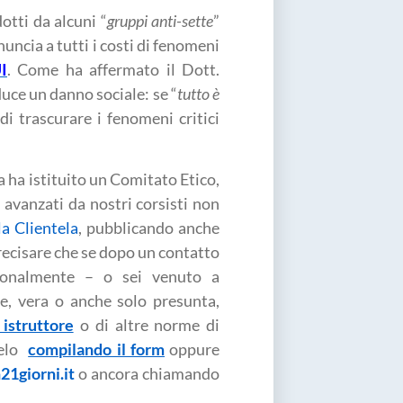
otti da alcuni “
gruppi anti-sette
”
nuncia a tutti i costi di fenomeni
I
. Come ha affermato il Dott.
uce un danno sociale: se “
tutto è
e di trascurare i fenomeni critici
a ha istituito un Comitato Etico,
avanzati da nostri corsisti non
la Clientela
, pubblicando anche
precisare che se dopo un contatto
rsonalmente – o sei venuto a
e, vera o anche solo presunta,
 istruttore
o di altre norme di
elo
compilando il form
oppure
21giorni.it
o ancora chiamando