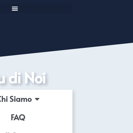
u di Noi
Chi Siamo
FAQ