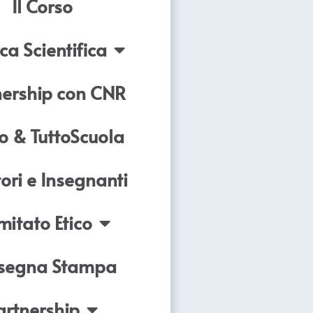
Il Corso
ca Scientifica
nership con CNR
o & TuttoScuola
ori e Insegnanti
itato Etico
segna Stampa
artnership