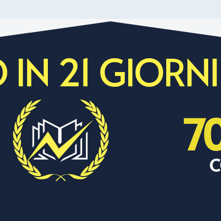
 IN 21 GIORNI
7
C