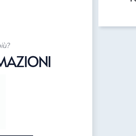
più?
RMAZIONI