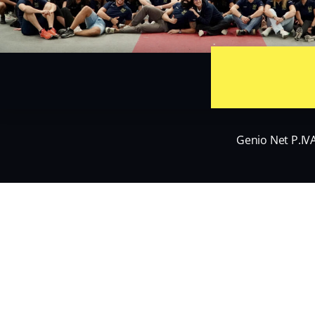
Genio Net P.IV
Nome
*
Nome
Email
*