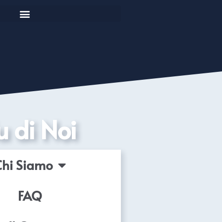
u di Noi
Chi Siamo
FAQ