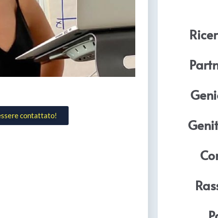
Ricer
Part
Geni
 essere contattato!
Genit
Com
Ras
P