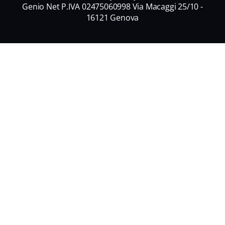
Genio Net P.IVA 02475060998 Via Macaggi 25/10 -
16121 Genova
Nome
*
Nome
Cognome
Email
*
Informativa Privacy
*