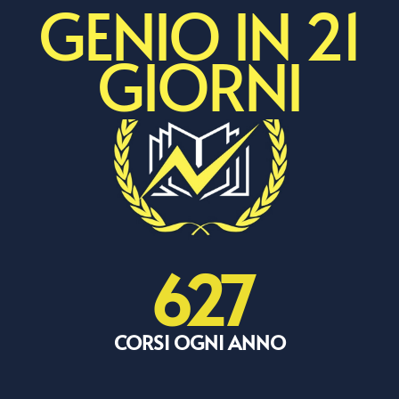
GENIO IN 21
GIORNI
627
CORSI OGNI ANNO