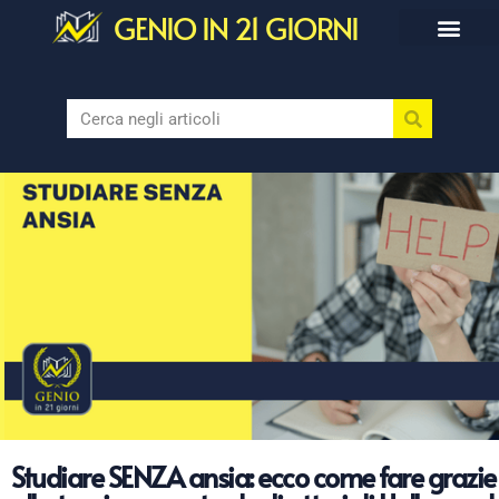
GENIO IN 21 GIORNI
Studiare SENZA ansia: ecco come fare grazie