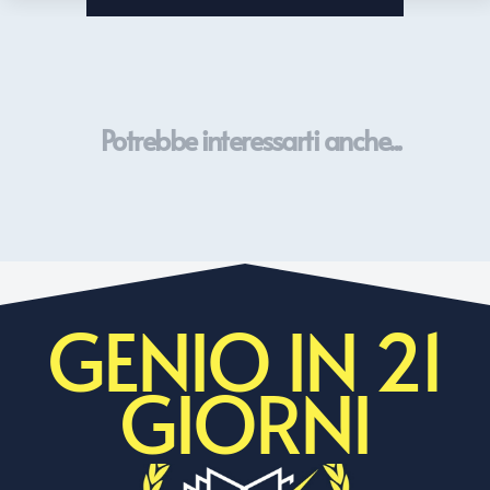
Potrebbe interessarti anche...
GENIO IN 21
GIORNI