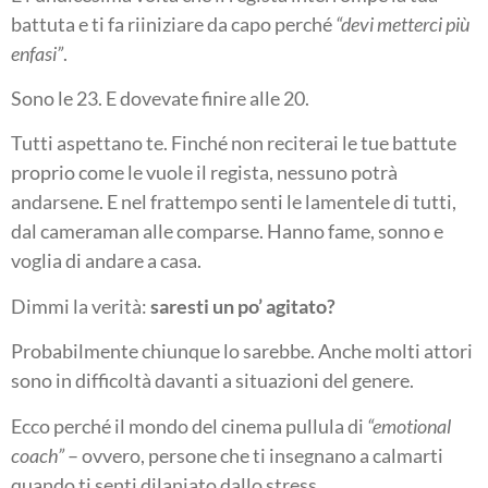
battuta e ti fa riiniziare da capo perché
“devi metterci più
enfasi”
.
Sono le 23. E dovevate finire alle 20.
Tutti aspettano te. Finché non reciterai le tue battute
proprio come le vuole il regista, nessuno potrà
andarsene. E nel frattempo senti le lamentele di tutti,
dal cameraman alle comparse. Hanno fame, sonno e
voglia di andare a casa.
Dimmi la verità:
saresti un po’ agitato?
Probabilmente chiunque lo sarebbe. Anche molti attori
sono in difficoltà davanti a situazioni del genere.
Ecco perché il mondo del cinema pullula di
“emotional
coach”
– ovvero, persone che ti insegnano a calmarti
quando ti senti dilaniato dallo stress.