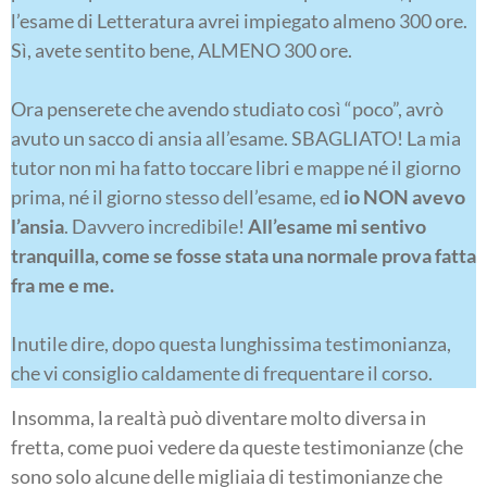
l’esame di Letteratura avrei impiegato almeno 300 ore.
Sì, avete sentito bene, ALMENO 300 ore.
Ora penserete che avendo studiato così “poco”, avrò
avuto un sacco di ansia all’esame. SBAGLIATO! La mia
tutor non mi ha fatto toccare libri e mappe né il giorno
prima, né il giorno stesso dell’esame, ed
io NON avevo
l’ansia
. Davvero incredibile!
All’esame mi sentivo
tranquilla, come se fosse stata una normale prova fatta
fra me e me.
Inutile dire, dopo questa lunghissima testimonianza,
che vi consiglio caldamente di frequentare il corso.
Insomma, la realtà può diventare molto diversa in
fretta, come puoi vedere da queste testimonianze (che
sono solo alcune delle migliaia di testimonianze che