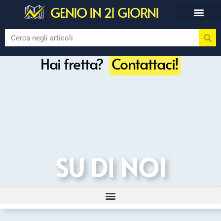
GENIO IN 21 GIORNI
Hai fretta?
Contattaci!
SU DI NOI