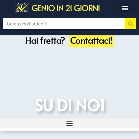
GENIO IN 21 GIORNI
Hai fretta?
Contattaci!
SU DI NOI