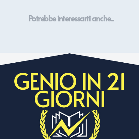
Potrebbe interessarti anche...
GENIO IN 21
GIORNI