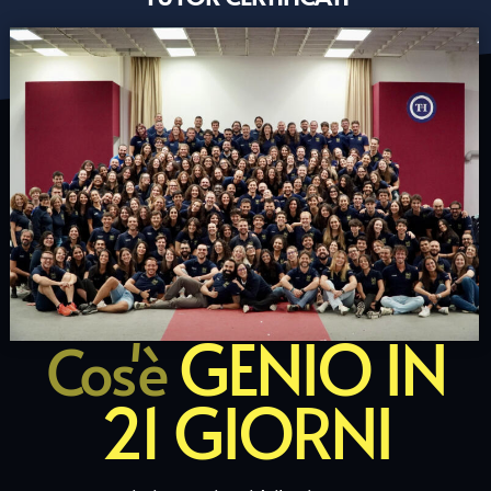
GENIO IN
Cos'è
21 GIORNI