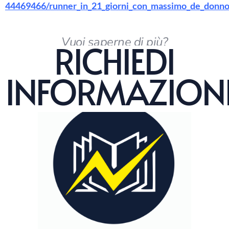
44469466/runner_in_21_giorni_con_massimo_de_donno_
Vuoi saperne di più?
RICHIEDI
INFORMAZION