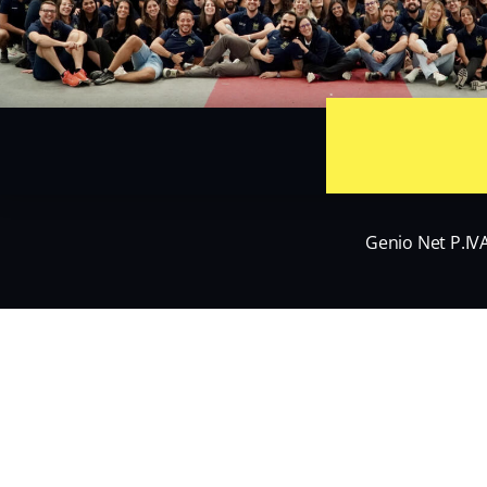
Genio Net P.IV
Nome
*
Nome
Email
*