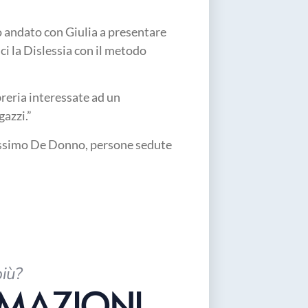
o andato con Giulia ​a presentare
ci la Dislessia con il metodo
breria interessate ad un
gazzi.”
più?
RMAZIONI