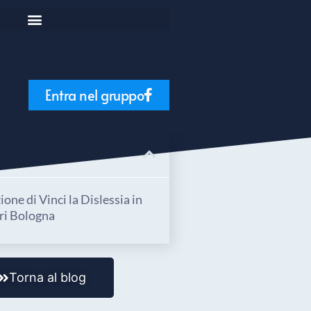
Entra nel gruppo
icolo...
one di Vinci la Dislessia in
i Bologna
Torna al blog