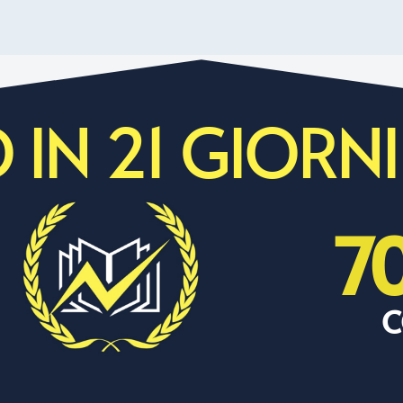
 IN 21 GIORNI
7
C