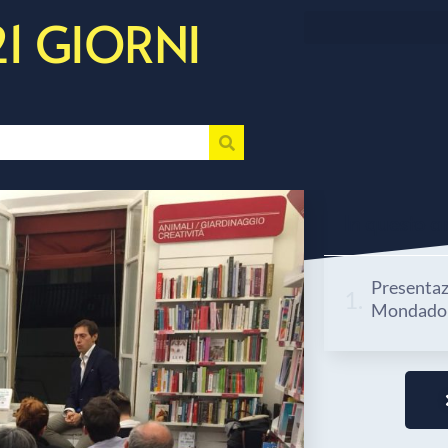
21 GIORNI
In questo art
Presentazi
Mondador