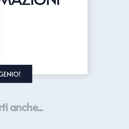
GENIO!
ti anche...