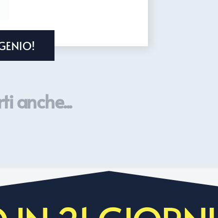
GENIO!
ti anche...