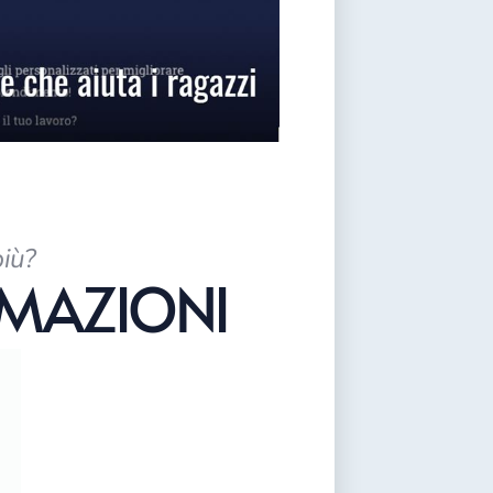
più?
RMAZIONI