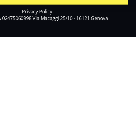
Privacy Policy
A 02475060998 Via Macaggi 25/10 - 16121 Genova
Cognome
di informazioni commerciali