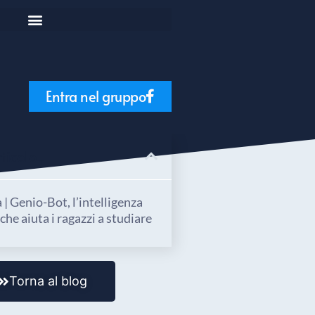
Entra nel gruppo
icolo...
| Genio-Bot, l’intelligenza
e che aiuta i ragazzi a studiare
Torna al blog