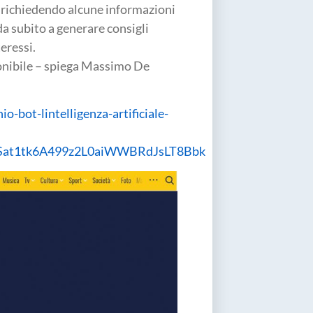
ma richiedendo alcune informazioni
 da subito a generare consigli
eressi.
onibile – spiega Massimo De
o-bot-lintelligenza-artificiale-
at1tk6A499z2L0aiWWBRdJsLT8Bbk