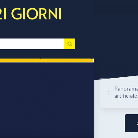
21 GIORNI
In questo art
Panorama 
artificial