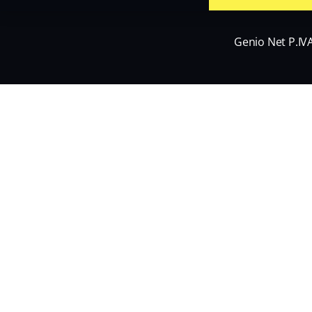
Genio Net P.IV
Nome
*
Nome
Email
*
Informativa Privacy
*
Acconsento al trattamento dei miei dati personali e alla ricezione 