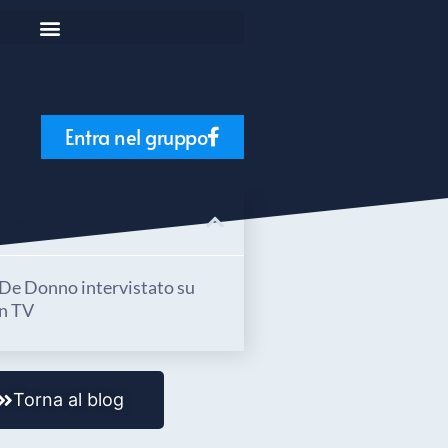
Entra nel gruppo
icolo...
e Donno intervistato su
n TV
Torna al blog