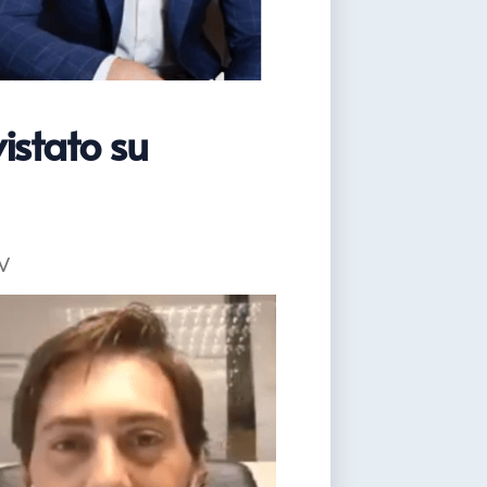
istato su
TV