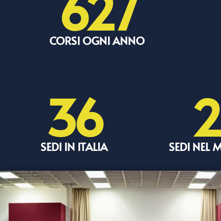
627
CORSI OGNI ANNO
36
2
SEDI IN ITALIA
SEDI NEL