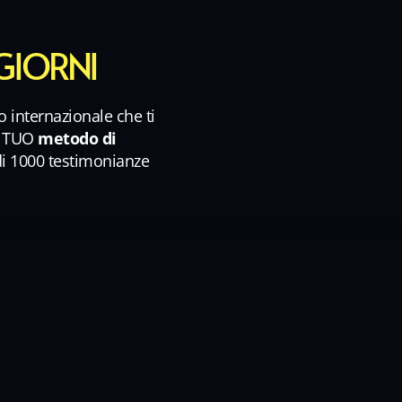
 GIORNI
o internazionale che ti
l TUO
metodo di
di 1000 testimonianze