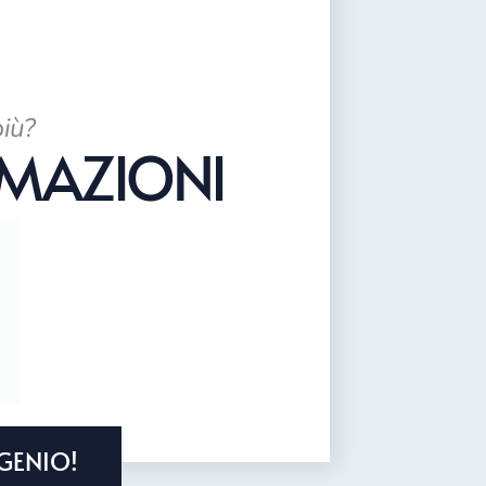
più?
RMAZIONI
GENIO!