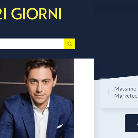
21 GIORNI
In questo art
Massimo D
Marketee