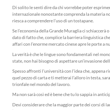
Di solito le senti dire da chi vorrebbe poter esprim
internazionale nonostante comprenda la materia n
riesca a comprendere l’uso di un tostapane.
Se l’economia della Grande Muraglia ci schiaccerà o 
dato di fatto che, complice la barriera linguistica ch
affari con l’enorme mercato cinese apre le porte a nuo
La verità è che le lingue sono fondamentali nel mon
state, non hai bisogno di aspettare un’invasione del
Spesso affronti l’università con l’idea che, appena ri
quel pezzo di carta e ti metterai l’alloro in testa, sar
trionfale nel mondo del lavoro.
Ma non sarà così ed è bene che tu lo sappia in antici
Devi considerare che la maggior parte dei corsi di 