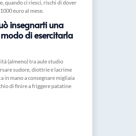
e, quando ci riesci, rischi di dover
 1000 euro al mese.
può insegnarti una
l modo di esercitarla
sità (almeno) tra aule studio
ersare sudore, diottrie e lacrime
arta in mano a consegnare migliaia
hio di finire a friggere patatine