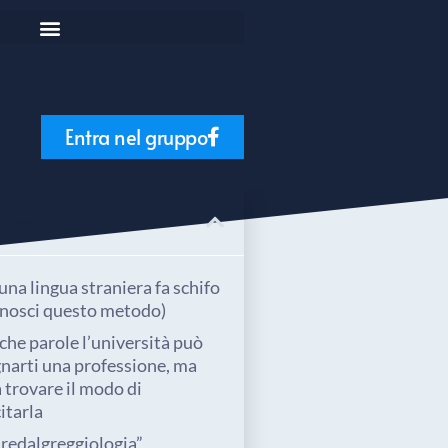
Entra nel gruppo
icolo...
na lingua straniera fa schifo
onosci questo metodo)
che parole l’università può
narti una professione, ma
 trovare il modo di
itarla
iredalgreggiologia”