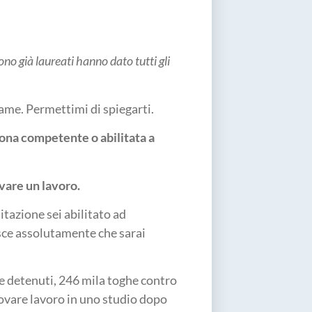
ono già laureati hanno dato tutti gli
same. Permettimi di spiegarti.
sona competente o abilitata a
ovare un lavoro.
litazione sei abilitato ad
sce assolutamente che sarai
che detenuti, 246 mila toghe contro
rovare lavoro in uno studio dopo