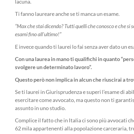
lacuna.
Ti fanno laureare anche se ti manca un esame.
“Max che stai dicendo? Tutti quelli che conosco e che si s
esami fino all’ultimo!”
E invece quando ti laurei lo fai senza aver dato un e
Con una laurea in mano ti qualifichi in quanto “per
svolgere un determinato lavoro”.
Questo però non implica in alcun che riuscirai a tr
Se ti laurei in Giurisprudenza e superi l’esame di abi
esercitare come avvocato, ma questo non ti garanti
assunto in uno studio.
Complice il fatto che in Italia ci sono più avvocati 
62 mila appartenenti alla popolazione carceraria, t