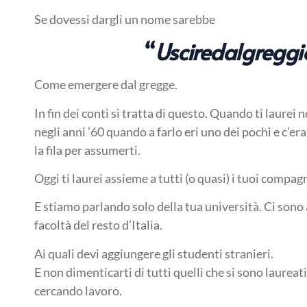
Se dovessi dargli un nome sarebbe
“
Usciredalgreggi
Come emergere dal gregge.
In fin dei conti si tratta di questo. Quando ti laurei 
negli anni ’60 quando a farlo eri uno dei pochi e c’e
la fila per assumerti.
Oggi ti laurei assieme a tutti (o quasi) i tuoi compagn
E stiamo parlando solo della tua università. Ci sono 
facoltà del resto d’Italia.
Ai quali devi aggiungere gli studenti stranieri.
E non dimenticarti di tutti quelli che si sono laureat
cercando lavoro.