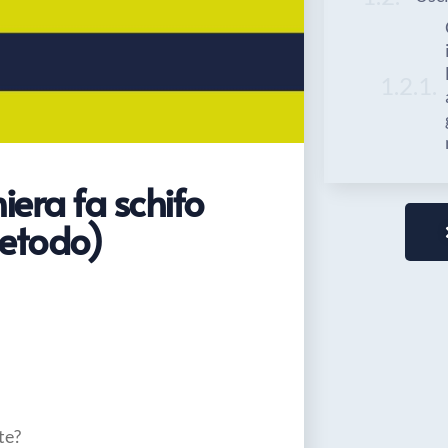
iera fa schifo
metodo)
te?