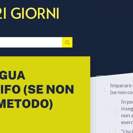
21 GIORNI
In questo art
Imparare u
(se non c
In po
inseg
non a
eserc
“Usc