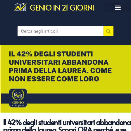
GENIO IN 21 GIORNI
Il 42% degli studenti universitari abbandona
prima della laurea. Scopri ORA perché, e se