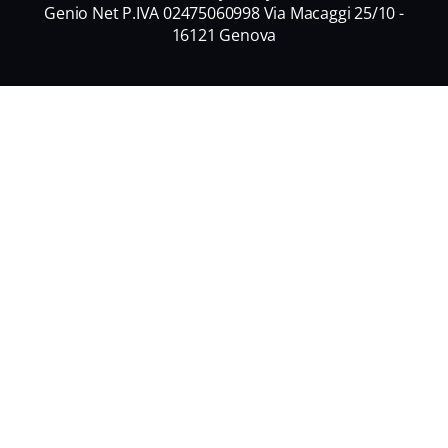
Genio Net P.IVA 02475060998 Via Macaggi 25/10 -
16121 Genova
Nome
*
Nome
Cognome
Email
*
Informativa Privacy
*