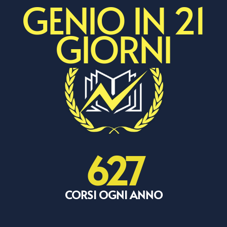
GENIO IN 21
GIORNI
627
CORSI OGNI ANNO