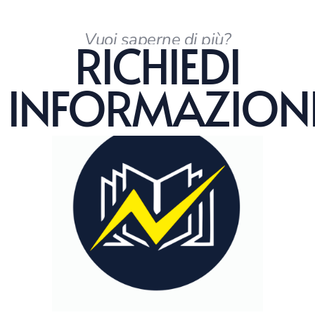
Vuoi saperne di più?
RICHIEDI
INFORMAZION