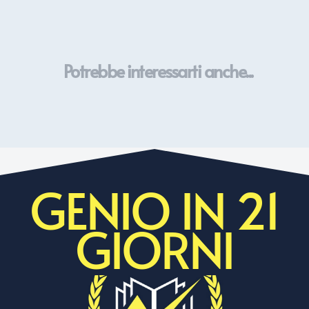
Potrebbe interessarti anche...
GENIO IN 21
GIORNI