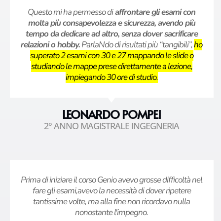
Questo mi ha permesso di
affrontare gli esami con
molta più consapevolezza e sicurezza, avendo più
tempo da dedicare ad altro, senza dover sacrificare
relazioni o hobby.
ParlaNdo di risultati più “tangibili”,
ho
superato 2 esami con 30 e 27 mappando le slide o
studiando le mappe prese direttamente a lezione,
impiegando 30 ore di studio.
LEONARDO POMPEI
2° ANNO MAGISTRALE INGEGNERIA
Prima di iniziare il corso Genio avevo grosse difficoltà nel
fare gli esami,avevo la necessità di dover ripetere
tantissime volte, ma alla fine non ricordavo nulla
nonostante l'impegno.