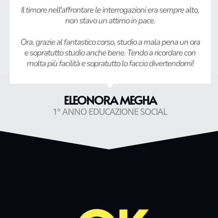
Il timore nell'affrontare le interrogazioni era sempre alto,
non stavo un attimo in pace.
Ora, grazie al fantastico corso, studio a mala pena un ora
e sopratutto studio anche bene. Tendo a ricordare con
molta più facilità e sopratutto lo faccio divertendomi!
ELEONORA MEGHA
1° ANNO EDUCAZIONE SOCIAL