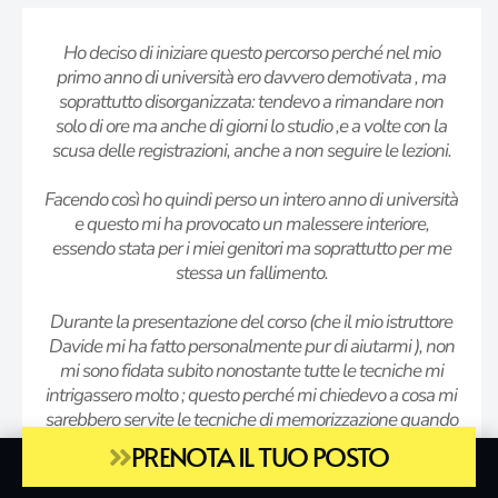
Ho deciso di iniziare questo percorso perché nel mio
primo anno di università ero davvero demotivata , ma
soprattutto disorganizzata: tendevo a rimandare non
solo di ore ma anche di giorni lo studio ,e a volte con la
scusa delle registrazioni, anche a non seguire le lezioni.
Facendo così ho quindi perso un intero anno di università
e questo mi ha provocato un malessere interiore,
essendo stata per i miei genitori ma soprattutto per me
stessa un fallimento.
Durante la presentazione del corso (che il mio istruttore
Davide mi ha fatto personalmente pur di aiutarmi ), non
mi sono fidata subito nonostante tutte le tecniche mi
intrigassero molto ; questo perché mi chiedevo a cosa mi
sarebbero servite le tecniche di memorizzazione quando
io lavoro principalmente con numeri ed esercizi .
PRENOTA IL TUO POSTO
Sono però adesso strafelice di essermi buttata e di