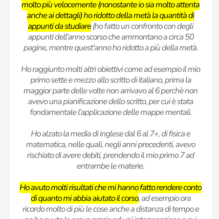
molto più velocemente (nonostante io sia molto attenta
anche ai dettagli) ho ridotto della metà la quantità di
appunti da studiare
(ho fatto un confronto con degli
appunti dell’anno scorso che ammontano a circa 50
pagine, mentre quest'anno ho ridotto a più della metà.
Ho raggiunto molti altri obiettivi come ad esempio il mio
primo sette e mezzo allo scritto di italiano, prima la
maggior parte delle volte non arrivavo al 6 perchè non
avevo una pianificazione dello scritto, per cui è stata
fondamentale l’applicazione delle mappe mentali.
Ho alzato la media di inglese dal 6 al 7+, di fisica e
matematica, nelle quali, negli anni precedenti, avevo
rischiato di avere debiti, prendendo il mio primo 7 ad
entrambe le materie.
Ho avuto molti risultati che mi hanno fatto rendere conto
di quanto mi abbia aiutato il corso
, ad esempio ora
ricordo molto di più le cose anche a distanza di tempo e