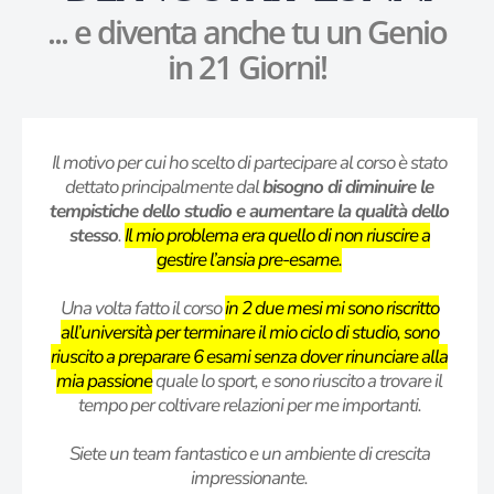
... e diventa anche tu un Genio
in 21 Giorni!
Il motivo per cui ho scelto di partecipare al corso è stato
dettato principalmente dal
bisogno di diminuire le
tempistiche dello studio e aumentare la qualità dello
stesso
.
Il mio problema era quello di non riuscire a
gestire l’ansia pre-esame.
Una volta fatto il corso
in 2 due mesi mi sono riscritto
all’università per terminare il mio ciclo di studio, sono
riuscito a preparare 6 esami senza dover rinunciare alla
mia passione
quale lo sport, e sono riuscito a trovare il
tempo per coltivare relazioni per me importanti.
Siete un team fantastico e un ambiente di crescita
impressionante.