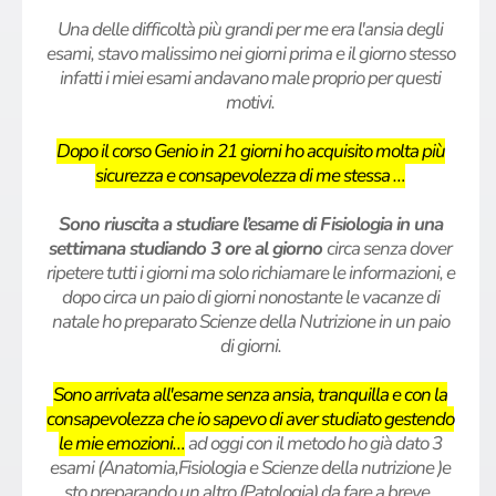
Una delle difficoltà più grandi per me era l'ansia degli
esami, stavo malissimo nei giorni prima e il giorno stesso
infatti i miei esami andavano male proprio per questi
motivi.
Dopo il corso Genio in 21 giorni ho acquisito molta più
sicurezza e consapevolezza di me stessa …
Sono riuscita a studiare l’esame di Fisiologia in una
settimana studiando 3 ore al giorno
circa senza dover
ripetere tutti i giorni ma solo richiamare le informazioni, e
dopo circa un paio di giorni nonostante le vacanze di
natale ho preparato Scienze della Nutrizione in un paio
di giorni.
Sono arrivata all'esame senza ansia, tranquilla e con la
consapevolezza che io sapevo di aver studiato gestendo
le mie emozioni…
ad oggi con il metodo ho già dato 3
esami (Anatomia,Fisiologia e Scienze della nutrizione )e
sto preparando un altro (Patologia) da fare a breve..